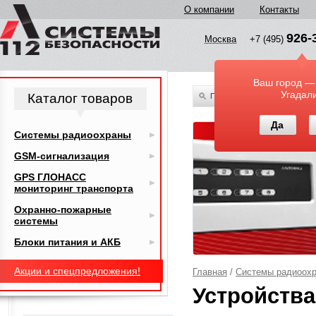
О компании
Контакты
926-
Москва
+7 (495)
Ваш город —
Угадал
Каталог товаров
По всему каталогу
Да
Системы радиоохраны
GSM-сигнализация
GPS ГЛОНАСС
мониторинг транспорта
Охранно-пожарные
системы
Блоки питания и АКБ
Акции и спецпредложения!
Главная
/
Системы радиоох
Устройства