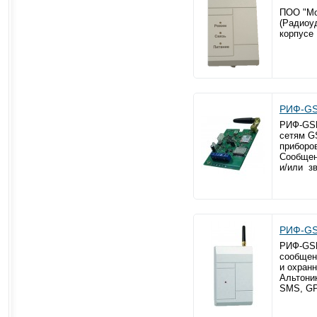
ПОО "Мо
(Радиоу
корпусе
РИФ-G
РИФ-GSM
сетям G
приборо
Сообщен
и/или з
РИФ-GS
РИФ-GSM
сообщен
и охран
Альтони
SМS, GP