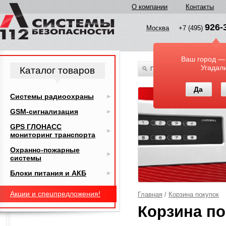
О компании
Контакты
926-
Москва
+7 (495)
Ваш город —
Угадал
Каталог товаров
По всему каталогу
Да
Системы радиоохраны
GSM-сигнализация
GPS ГЛОНАСС
мониторинг транспорта
Охранно-пожарные
системы
Блоки питания и АКБ
Акции и спецпредложения!
Главная
/
Корзина покупок
Корзина по