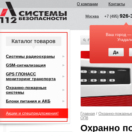
О компании
Контакты
926-
Москва
+7 (495)
Ваш город —
Угадал
Каталог товаров
По всему каталогу
Да
Системы радиоохраны
GSM-сигнализация
GPS ГЛОНАСС
мониторинг транспорта
Охранно-пожарные
системы
Блоки питания и АКБ
Акции и спецпредложения!
Главная
/
Охранно-пожарны
ОП8
Охранно п