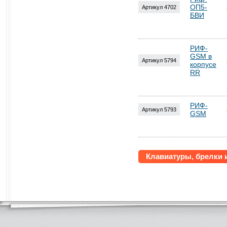
ОП5-
Артикул 4702
БВИ
РИФ-
GSM в
Артикул 5794
корпусе
RR
РИФ-
Артикул 5793
GSM
Клавиатуры, брелки 