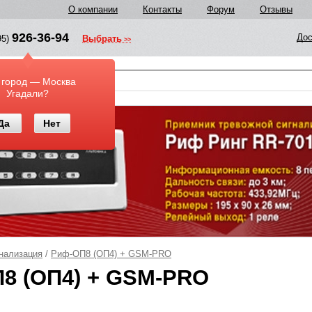
О компании
Контакты
Форум
Отзывы
926-36-94
Дос
95)
Выбрать
у
 город — Москва
Угадали?
Да
Нет
нализация
/
Риф-ОП8 (ОП4) + GSM-PRO
8 (ОП4) + GSM-PRO